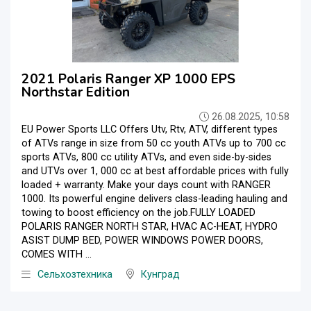
2021 Polaris Ranger XP 1000 EPS
Northstar Edition
26.08.2025, 10:58
EU Power Sports LLC Offers Utv, Rtv, ATV, different types
of ATVs range in size from 50 cc youth ATVs up to 700 cc
sports ATVs, 800 cc utility ATVs, and even side-by-sides
and UTVs over 1, 000 cc at best affordable prices with fully
loaded + warranty. Make your days count with RANGER
1000. Its powerful engine delivers class-leading hauling and
towing to boost efficiency on the job.FULLY LOADED
POLARIS RANGER NORTH STAR, HVAC AC-HEAT, HYDRO
ASIST DUMP BED, POWER WINDOWS POWER DOORS,
COMES WITH ...
Сельхозтехника
Кунград