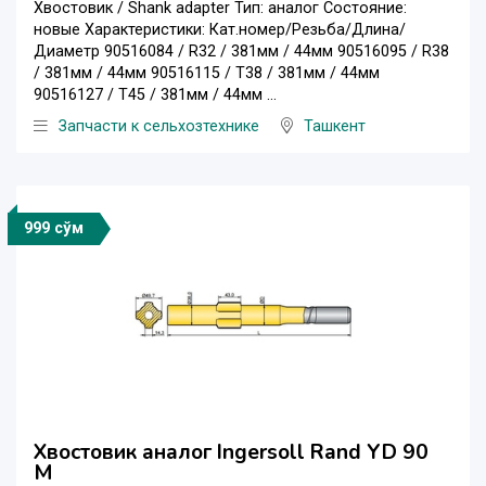
Хвостовик / Shank adapter Тип: аналог Состояние:
новые Характеристики: Кат.номер/Резьба/Длина/
Диаметр 90516084 / R32 / 381мм / 44мм 90516095 / R38
/ 381мм / 44мм 90516115 / T38 / 381мм / 44мм
90516127 / T45 / 381мм / 44мм ...
Запчасти к сельхозтехнике
Ташкент
999 сўм
Хвостовик аналог Ingersoll Rand YD 90
M