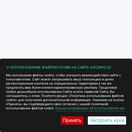
🍪 ИСПОЛЬЗОВАНИЕ ФАЙЛОВ COOKIE НА САЙТЕ AVIZINFO.UZ
Мы используем файлы cookie, чтобы улучшить взаимодействие сайта с
пользователем. Сайт может запрашивать вашу геопозицию в целях
распространения контента на определенных территориях,а так же
предлагать вам более клиентоориентированную рекламу. Продолжая
любое дальнейшее использование Сайта и/или сервисов Сайта, Вы
соглашаетесь с этим. Посетите раздел «Политика использования файлов
cookie» для получения дополнительной информации. Нажимая на кнопку
«Принять», вы подтверждаете свое согласие с нашей политикой
использования файлов cookie.
Больше информации об использовании кук
Принять
Настроить куки