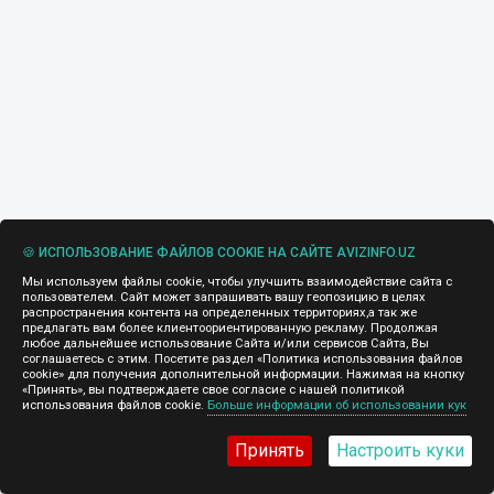
🍪 ИСПОЛЬЗОВАНИЕ ФАЙЛОВ COOKIE НА САЙТЕ AVIZINFO.UZ
Мы используем файлы cookie, чтобы улучшить взаимодействие сайта с
пользователем. Сайт может запрашивать вашу геопозицию в целях
распространения контента на определенных территориях,а так же
предлагать вам более клиентоориентированную рекламу. Продолжая
любое дальнейшее использование Сайта и/или сервисов Сайта, Вы
соглашаетесь с этим. Посетите раздел «Политика использования файлов
cookie» для получения дополнительной информации. Нажимая на кнопку
«Принять», вы подтверждаете свое согласие с нашей политикой
использования файлов cookie.
Больше информации об использовании кук
Принять
Настроить куки