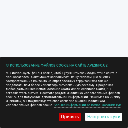
🍪 ИСПОЛЬЗОВАНИЕ ФАЙЛОВ COOKIE НА САЙТЕ AVIZINFO.UZ
Мы используем файлы cookie, чтобы улучшить взаимодействие сайта с
пользователем. Сайт может запрашивать вашу геопозицию в целях
распространения контента на определенных территориях,а так же
предлагать вам более клиентоориентированную рекламу. Продолжая
любое дальнейшее использование Сайта и/или сервисов Сайта, Вы
соглашаетесь с этим. Посетите раздел «Политика использования файлов
cookie» для получения дополнительной информации. Нажимая на кнопку
«Принять», вы подтверждаете свое согласие с нашей политикой
использования файлов cookie.
Больше информации об использовании кук
Принять
Настроить куки