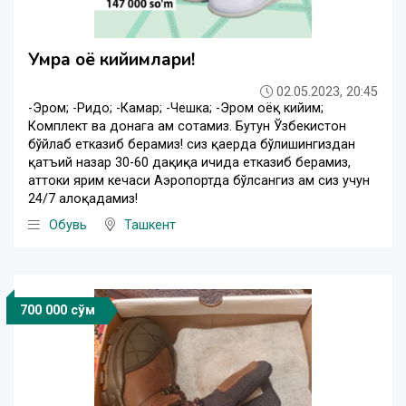
Умра оёқ кийимлари!
02.05.2023, 20:45
-Эҳром; -Ридо; -Камар; -Чешка; -Эҳром оёқ кийим;
Комплект ва донага ҳам сотамиз. Бутун Ўзбекистон
бўйлаб етказиб берамиз! сиз қаерда бўлишингиздан
қатъий назар 30-60 дақиқа ичида етказиб берамиз,
ҳаттоки ярим кечаси Аэропортда бўлсангиз ҳам сиз учун
24/7 алоқадамиз!
Обувь
Ташкент
700 000 сўм