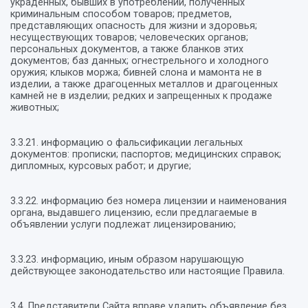
украденных, бывших в употреблении, полученных
криминальным способом товаров; предметов,
представляющих опасность для жизни и здоровья;
несуществующих товаров; человеческих органов;
персональных документов, а также бланков этих
документов; баз данных; огнестрельного и холодного
оружия; клыков моржа; бивней слона и мамонта не в
изделии, а также драгоценных металлов и драгоценных
камней не в изделии; редких и запрещенных к продаже
животных;
3.3.21. информацию о фальсификации легальных
документов: прописки; паспортов; медицинских справок;
дипломных, курсовых работ; и другие;
3.3.22. информацию без номера лицензии и наименования
органа, выдавшего лицензию, если предлагаемые в
объявлении услуги подлежат лицензированию;
3.3.23. информацию, иным образом нарушающую
действующее законодательство или настоящие Правила.
3.4. Представители Сайта вправе удалить объявление без