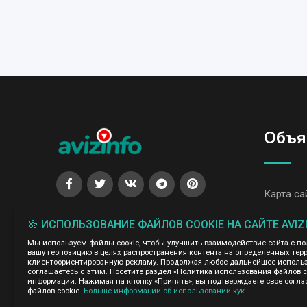
Объя
Карта са
Все объя
🍪 ИСПОЛЬЗОВАНИЕ ФАЙЛОВ COOKIE НА САЙТЕ AVIZ
Мы используем файлы cookie, чтобы улучшить взаимодействие сайта с п
вашу геопозицию в целях распространения контента на определенных терр
клиентоориентированную рекламу. Продолжая любое дальнейшее использо
соглашаетесь с этим. Посетите раздел «Политика использования файлов 
Администрация сайта AvizInfo.uz не несет ответственнос
информации. Нажимая на кнопку «Принять», вы подтверждаете свое согла
файлов cookie.
Больше информации об использовании кук
Мы ценим конфиденциальность наших пользователей. Мы н
правила конфиденциальности сайтов на которые ссылается 