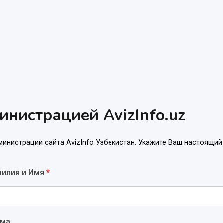
инистрацией AvizInfo.uz
инистрации сайта AvizInfo Узбекистан. Укажите Ваш настоящий
илия и Имя
*
рма