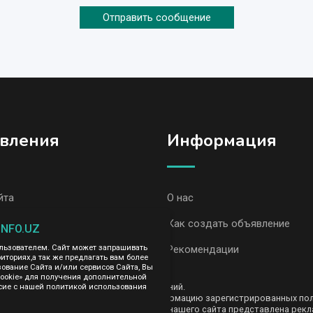
Отправить сообщение
вления
Информация
йта
О нас
вления AvizInfo
Как создать объявление
INFO.UZ
ользователем. Сайт может запрашивать
Рекомендации
иториях,а так же предлагать вам более
вание Сайта и/или сервисов Сайта, Вы
cookie» для получения дополнительной
ть за содержание размещенных объявлений.
сие с нашей политикой использования
е передаем и не продаем личную информацию зарегистрированных польз
AvizInfo.uz. На некоторых страницах нашего сайта представлена рекла