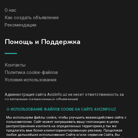
О нас
Как создать объявление
Рекомендации
Помощь и Поддержка
Контакты
Политика cookie-файлов
Условия использования
Администрация сайта AvizInfo.uz не несет ответственность за
содержание размещенных объявлений.
Мы ценим конфиденциальность наших пользователей. Мы не
передаем и не продаем личную информацию зарегистрированных
🍪 ИСПОЛЬЗОВАНИЕ ФАЙЛОВ COOKIE НА САЙТЕ AVIZINFO.UZ
пользователей AvizInfo.uz третьим лицам. Мы не отвечаем за
Мы используем файлы cookie, чтобы улучшить взаимодействие сайта с
правила конфиденциальности сайтов на которые ссылается
пользователем. Сайт может запрашивать вашу геопозицию в целях
AvizInfo.uz. На некоторых страницах нашего сайта представлена
распространения контента на определенных территориях,а так же
реклама Google Adsense Advertising Network. Чтобы узнать
предлагать вам более клиентоориентированную рекламу. Продолжая
нажмите тут
подробней о правилах конфиденциальности Google
.
любое дальнейшее использование Сайта и/или сервисов Сайта, Вы