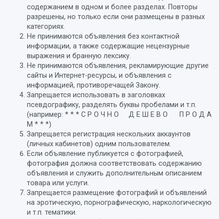
содержанием в одном и более разделах. Повторы
разрешены, но только если они размещены в разных
категориях.
Не принимаются объявления без контактной
информации, а также содержащие нецензурные
выражения и бранную лексику.
Не принимаются объявления, рекламирующие другие
сайты и Интернет-ресурсы, и объявления с
информацией, противоречащей Закону.
Запрещается использовать в заголовках
псевдографику, разделять буквы пробелами и т.п.
(например: * * * С Р О Ч Н О Д Е Ш Е В О П Р О Д А
М * * *)
Запрещается регистрация нескольких аккаунтов
(личных кабинетов) одним пользователем.
Если объявление публикуется с фотографией,
фотография должна соответствовать содержанию
объявления и служить дополнительным описанием
товара или услуги.
Запрещается размещение фотографий и объявлений
на эротическую, порнографическую, наркологическую
и т.п. тематики.