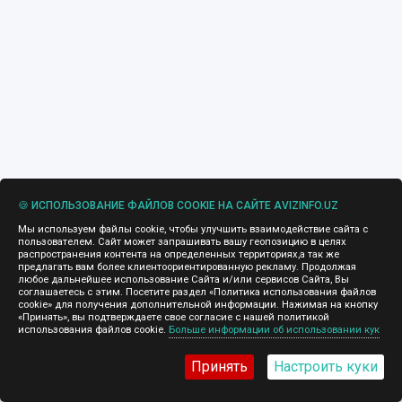
🍪 ИСПОЛЬЗОВАНИЕ ФАЙЛОВ COOKIE НА САЙТЕ AVIZINFO.UZ
Мы используем файлы cookie, чтобы улучшить взаимодействие сайта с
пользователем. Сайт может запрашивать вашу геопозицию в целях
распространения контента на определенных территориях,а так же
предлагать вам более клиентоориентированную рекламу. Продолжая
любое дальнейшее использование Сайта и/или сервисов Сайта, Вы
соглашаетесь с этим. Посетите раздел «Политика использования файлов
cookie» для получения дополнительной информации. Нажимая на кнопку
«Принять», вы подтверждаете свое согласие с нашей политикой
использования файлов cookie.
Больше информации об использовании кук
193-216
217-240
241-264
Принять
Настроить куки
265-288
289-312
313-336