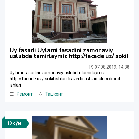
Uy fasadi Uylarni fasadini zamonaviy
uslubda tamirlaymiz http://facade.uz/ sokil
07.08.2019, 14:38
Uylarni fasadini zamonaviy uslubda tamirlaymiz
http://facade.uz/ sokil ishlari travertin ishlari alucobond
ishlari
Ремонт
Ташкент
10 сўм