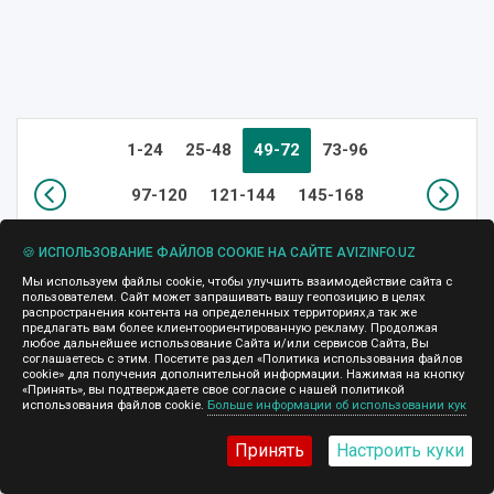
1-24
25-48
49-72
73-96
97-120
121-144
145-168
169-192
🍪 ИСПОЛЬЗОВАНИЕ ФАЙЛОВ COOKIE НА САЙТЕ AVIZINFO.UZ
Мы используем файлы cookie, чтобы улучшить взаимодействие сайта с
Ниже представлены бесплатные объявления в разделе
пользователем. Сайт может запрашивать вашу геопозицию в целях
Ремонт
, Узбекистан на доске объявлений
Avizinfo
распространения контента на определенных территориях,а так же
Узбекистан
. Все объявления проверены нашими
предлагать вам более клиентоориентированную рекламу. Продолжая
администраторами. Чтобы сузить список объявлений
любое дальнейшее использование Сайта и/или сервисов Сайта, Вы
выберите интересующую вас категорию слева (сейчас
соглашаетесь с этим. Посетите раздел «Политика использования файлов
cookie» для получения дополнительной информации. Нажимая на кнопку
выбрана "Ремонт"). Для выбора другого города или
«Принять», вы подтверждаете свое согласие с нашей политикой
страны нажмите на ссылку "Сменить город" в левом
использования файлов cookie.
Больше информации об использовании кук
верхнем углу этой страницы (сейчас выбран
"Узбекистан").
Принять
Настроить куки