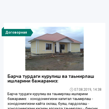
Договорная
Барча турдаги курулиш ва таьмирлаш
ишларини бажарамиз:
07.08.2019, 14:38
Барча турдаги курулиш ва таьмирлаш ишларини
бажарамиз: - хонодонингизни капитал таьмирлаш -
хонодонингизни кайта оклаш, буяш, пардозлаш -
хонодонингизни кисман алохида таьмирлаш - бинони