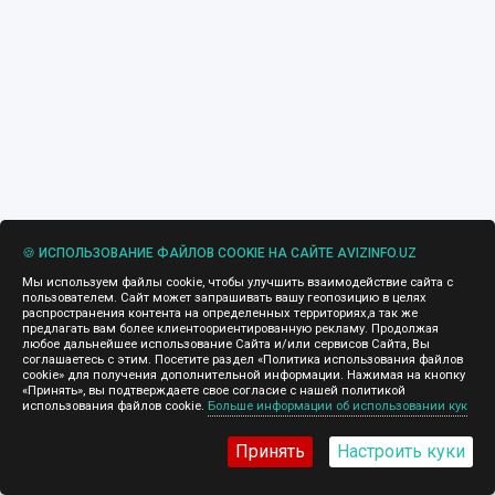
🍪 ИСПОЛЬЗОВАНИЕ ФАЙЛОВ COOKIE НА САЙТЕ AVIZINFO.UZ
Мы используем файлы cookie, чтобы улучшить взаимодействие сайта с
пользователем. Сайт может запрашивать вашу геопозицию в целях
распространения контента на определенных территориях,а так же
предлагать вам более клиентоориентированную рекламу. Продолжая
любое дальнейшее использование Сайта и/или сервисов Сайта, Вы
соглашаетесь с этим. Посетите раздел «Политика использования файлов
cookie» для получения дополнительной информации. Нажимая на кнопку
«Принять», вы подтверждаете свое согласие с нашей политикой
использования файлов cookie.
Больше информации об использовании кук
Принять
Настроить куки