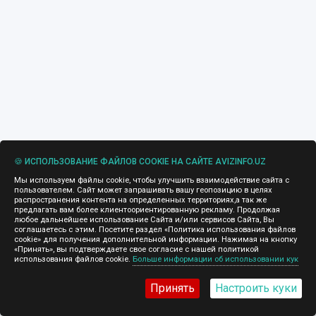
🍪 ИСПОЛЬЗОВАНИЕ ФАЙЛОВ COOKIE НА САЙТЕ AVIZINFO.UZ
Мы используем файлы cookie, чтобы улучшить взаимодействие сайта с
пользователем. Сайт может запрашивать вашу геопозицию в целях
распространения контента на определенных территориях,а так же
предлагать вам более клиентоориентированную рекламу. Продолжая
любое дальнейшее использование Сайта и/или сервисов Сайта, Вы
соглашаетесь с этим. Посетите раздел «Политика использования файлов
cookie» для получения дополнительной информации. Нажимая на кнопку
«Принять», вы подтверждаете свое согласие с нашей политикой
использования файлов cookie.
Больше информации об использовании кук
Принять
Настроить куки