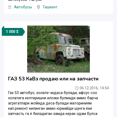
Автобусы
Ташкент
1 000 $
ГАЗ 53 КаВз продаю или на запчасти
06.12.2016, 14:54
Газ 53 автобус, холати чидаса булади, афсус соз
холатига келтиришни иложи булмади аммо барча
агрегатлари жойида деса булади маториниям
кап.ремонт килинган аммо юрмайди шунга ёки
запчасть га ё биладиган хамда керак одам булса