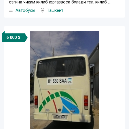
озгина чиким килиб юргазвоса булади тел. килиб ...
Автобусы
Ташкент
6 000 $