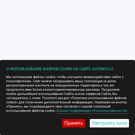
🍪 ИСПОЛЬЗОВАНИЕ ФАЙЛОВ COOKIE НА САЙТЕ AVIZINFO.UZ
Мы используем файлы cookie, чтобы улучшить взаимодействие сайта с
пользователем. Сайт может запрашивать вашу геопозицию в целях
распространения контента на определенных территориях,а так же
предлагать вам более клиентоориентированную рекламу. Продолжая
любое дальнейшее использование Сайта и/или сервисов Сайта, Вы
соглашаетесь с этим. Посетите раздел «Политика использования файлов
cookie» для получения дополнительной информации. Нажимая на кнопку
«Принять», вы подтверждаете свое согласие с нашей политикой
использования файлов cookie.
Больше информации об использовании кук
Принять
Настроить куки