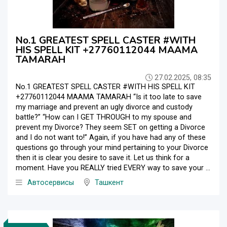
No.1 GREATEST SPELL CASTER #WITH
HIS SPELL KIT +27760112044 MAAMA
TAMARAH
27.02.2025, 08:35
No.1 GREATEST SPELL CASTER #WITH HIS SPELL KIT
+27760112044 MAAMA TAMARAH “Is it too late to save
my marriage and prevent an ugly divorce and custody
battle?” “How can I GET THROUGH to my spouse and
prevent my Divorce? They seem SET on getting a Divorce
and I do not want to!” Again, if you have had any of these
questions go through your mind pertaining to your Divorce
then it is clear you desire to save it. Let us think for a
moment. Have you REALLY tried EVERY way to save your ...
Автосервисы
Ташкент