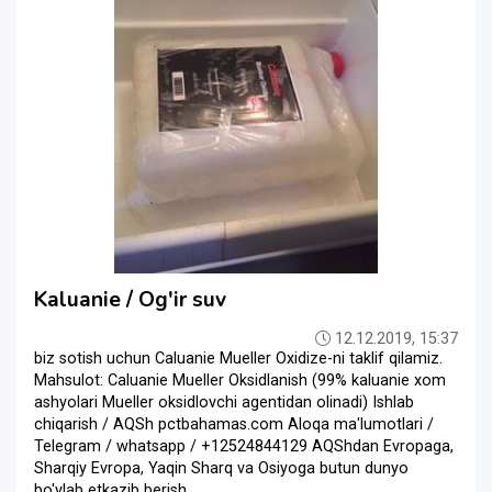
Kaluanie / Og'ir suv
12.12.2019, 15:37
biz sotish uchun Caluanie Mueller Oxidize-ni taklif qilamiz.
Mahsulot: Caluanie Mueller Oksidlanish (99% kaluanie xom
ashyolari Mueller oksidlovchi agentidan olinadi) Ishlab
chiqarish / AQSh pctbahamas.com Aloqa ma'lumotlari /
Telegram / whatsapp / +12524844129 AQShdan Evropaga,
Sharqiy Evropa, Yaqin Sharq va Osiyoga butun dunyo
bo'ylab etkazib berish