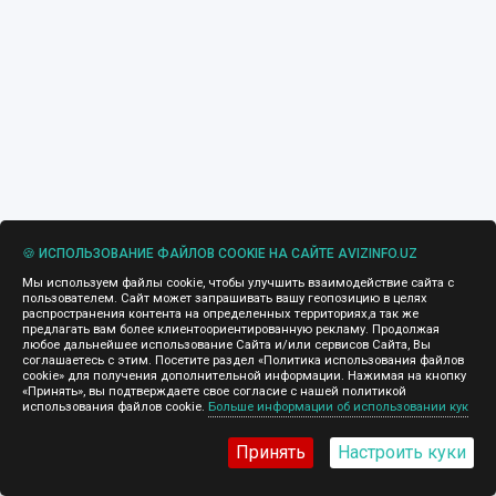
🍪 ИСПОЛЬЗОВАНИЕ ФАЙЛОВ COOKIE НА САЙТЕ AVIZINFO.UZ
Мы используем файлы cookie, чтобы улучшить взаимодействие сайта с
пользователем. Сайт может запрашивать вашу геопозицию в целях
распространения контента на определенных территориях,а так же
предлагать вам более клиентоориентированную рекламу. Продолжая
любое дальнейшее использование Сайта и/или сервисов Сайта, Вы
соглашаетесь с этим. Посетите раздел «Политика использования файлов
cookie» для получения дополнительной информации. Нажимая на кнопку
«Принять», вы подтверждаете свое согласие с нашей политикой
использования файлов cookie.
Больше информации об использовании кук
Принять
Настроить куки