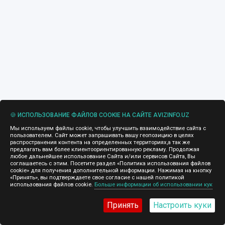
🍪 ИСПОЛЬЗОВАНИЕ ФАЙЛОВ COOKIE НА САЙТЕ AVIZINFO.UZ
Мы используем файлы cookie, чтобы улучшить взаимодействие сайта с
пользователем. Сайт может запрашивать вашу геопозицию в целях
распространения контента на определенных территориях,а так же
предлагать вам более клиентоориентированную рекламу. Продолжая
любое дальнейшее использование Сайта и/или сервисов Сайта, Вы
соглашаетесь с этим. Посетите раздел «Политика использования файлов
cookie» для получения дополнительной информации. Нажимая на кнопку
«Принять», вы подтверждаете свое согласие с нашей политикой
использования файлов cookie.
Больше информации об использовании кук
Принять
Настроить куки