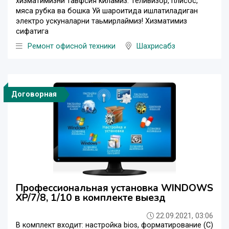
хизматимизни тавфсия киламиз. Теливизор, плисос,
мяса рубка ва бошка Уй шароитида ишлатиладиган
электро ускуналарни таьмирлаймиз! Хизматимиз
сифатига
Ремонт офисной техники
Шахрисабз
Договорная
Профессиональная установка WINDOWS
XP/7/8, 1/10 в комплекте выезд
22.09.2021, 03:06
В комплект входит: настройка bios, форматирование (С)