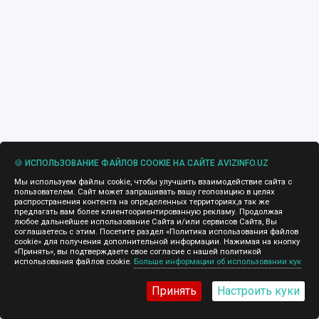
🍪 ИСПОЛЬЗОВАНИЕ ФАЙЛОВ COOKIE НА САЙТЕ AVIZINFO.UZ
Мы используем файлы cookie, чтобы улучшить взаимодействие сайта с
пользователем. Сайт может запрашивать вашу геопозицию в целях
распространения контента на определенных территориях,а так же
предлагать вам более клиентоориентированную рекламу. Продолжая
любое дальнейшее использование Сайта и/или сервисов Сайта, Вы
соглашаетесь с этим. Посетите раздел «Политика использования файлов
cookie» для получения дополнительной информации. Нажимая на кнопку
«Принять», вы подтверждаете свое согласие с нашей политикой
использования файлов cookie.
Больше информации об использовании кук
Принять
Настроить куки