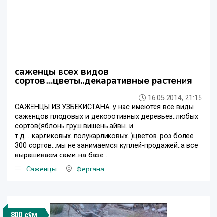
саженцы всех видов
сортов....цветы..декаративные растения
16.05.2014, 21:15
САЖЕНЦЫ ИЗ УЗБЕКИСТАНА..у нас имеются все виды
саженцов плодовых и декoротивных деревьев..любых
сортов(яблонь.груш.вишень.айвы. и
т.д.....карликовых..полукарликовых..)цветов..роз более
300 сортов...мы не занимаемся куплей-продажей..а все
вырашиваем сами..на базе ...
Саженцы
Фергана
800 сўм