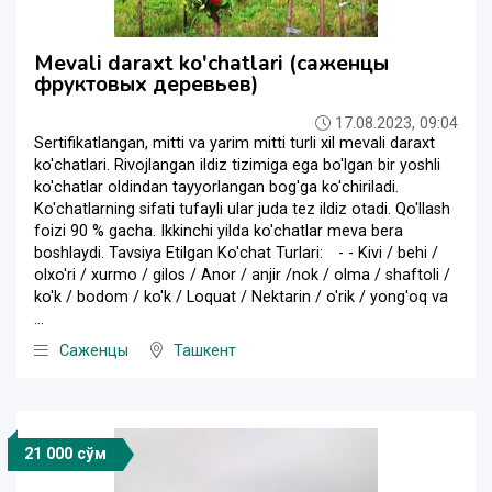
Mevali daraxt ko'chatlari (саженцы
фруктовых деревьев)
17.08.2023, 09:04
Sertifikatlangan, mitti va yarim mitti turli xil mevali daraxt
ko'chatlari. Rivojlangan ildiz tizimiga ega bo'lgan bir yoshli
ko'chatlar oldindan tayyorlangan bog'ga ko'chiriladi.
Ko'chatlarning sifati tufayli ular juda tez ildiz otadi. Qo'llash
foizi 90 % gacha. Ikkinchi yilda ko'chatlar meva bera
boshlaydi. Tavsiya Etilgan Ko'chat Turlari:⠀ - - Kivi / behi /
olxo'ri / xurmo / gilos / Anor / anjir /nok / olma / shaftoli /
ko'k / bodom / ko'k / Loquat / Nektarin / o'rik / yong'oq va
...
Саженцы
Ташкент
21 000 сўм