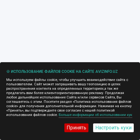
🍪 ИСПОЛЬЗОВАНИЕ ФАЙЛОВ COOKIE НА САЙТЕ AVIZINFO.UZ
Мы используем файлы cookie, чтобы улучшить взаимодействие сайта с
пользователем. Сайт может запрашивать вашу геопозицию в целях
распространения контента на определенных территориях,а так же
предлагать вам более клиентоориентированную рекламу. Продолжая
любое дальнейшее использование Сайта и/или сервисов Сайта, Вы
соглашаетесь с этим. Посетите раздел «Политика использования файлов
cookie» для получения дополнительной информации. Нажимая на кнопку
«Принять», вы подтверждаете свое согласие с нашей политикой
использования файлов cookie.
Больше информации об использовании кук
Принять
Настроить куки