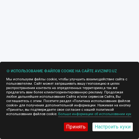
🍪 ИСПОЛЬЗОВАНИЕ ФАЙЛОВ COOKIE НА САЙТЕ AVIZINFO.UZ
Мы используем файлы cookie, чтобы улучшить взаимодействие сайта с
пользователем. Сайт может запрашивать вашу геопозицию в целях
распространения контента на определенных территориях,а так же
предлагать вам более клиентоориентированную рекламу. Продолжая
любое дальнейшее использование Сайта и/или сервисов Сайта, Вы
соглашаетесь с этим. Посетите раздел «Политика использования файлов
cookie» для получения дополнительной информации. Нажимая на кнопку
«Принять», вы подтверждаете свое согласие с нашей политикой
использования файлов cookie.
Больше информации об использовании кук
Принять
Настроить куки