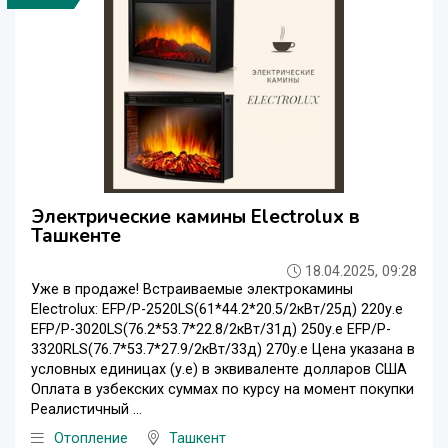
Электрические камины Electrolux в
Ташкенте
18.04.2025, 09:28
Уже в продаже! Встраиваемые электрокамины
Electrolux: EFP/P-2520LS(61*44.2*20.5/2кВт/25д) 220у.е
EFP/P-3020LS(76.2*53.7*22.8/2кВт/31д) 250у.е EFP/P-
3320RLS(76.7*53.7*27.9/2кВт/33д) 270у.е Цена указана в
условных единицах (у.е) в эквиваленте долларов США
Оплата в узбекских суммах по курсу на момент покупки
Реалистичный ...
Отопление
Ташкент