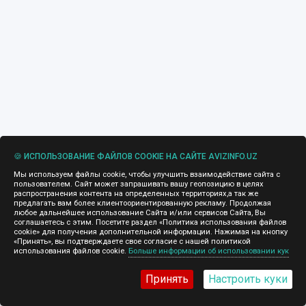
🍪 ИСПОЛЬЗОВАНИЕ ФАЙЛОВ COOKIE НА САЙТЕ AVIZINFO.UZ
Мы используем файлы cookie, чтобы улучшить взаимодействие сайта с
пользователем. Сайт может запрашивать вашу геопозицию в целях
распространения контента на определенных территориях,а так же
предлагать вам более клиентоориентированную рекламу. Продолжая
любое дальнейшее использование Сайта и/или сервисов Сайта, Вы
соглашаетесь с этим. Посетите раздел «Политика использования файлов
cookie» для получения дополнительной информации. Нажимая на кнопку
«Принять», вы подтверждаете свое согласие с нашей политикой
использования файлов cookie.
Больше информации об использовании кук
Принять
Настроить куки