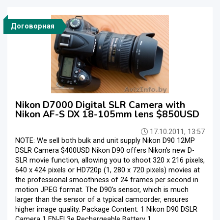
Договорная
Nikon D7000 Digital SLR Camera with
Nikon AF-S DX 18-105mm lens $850USD
17.10.2011, 13:57
NOTE: We sell both bulk and unit supply Nikon D90 12MP
DSLR Camera $400USD Nikon D90 offers Nikon's new D-
SLR movie function, allowing you to shoot 320 x 216 pixels,
640 x 424 pixels or HD720p (1, 280 x 720 pixels) movies at
the professional smoothness of 24 frames per second in
motion JPEG format. The D90's sensor, which is much
larger than the sensor of a typical camcorder, ensures
higher image quality. Package Content: 1 Nikon D90 DSLR
Camera 1 EN-EL3e Rechargeable Battery 1 ...