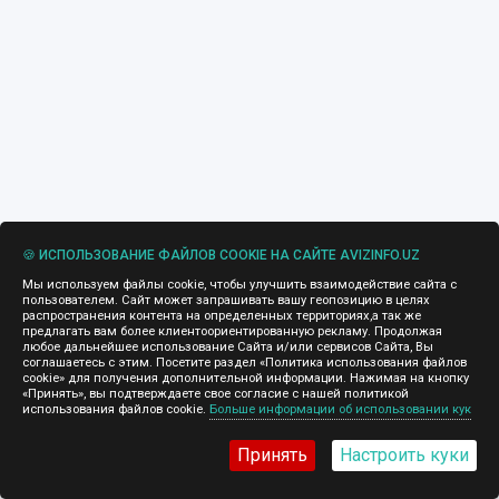
🍪 ИСПОЛЬЗОВАНИЕ ФАЙЛОВ COOKIE НА САЙТЕ AVIZINFO.UZ
Мы используем файлы cookie, чтобы улучшить взаимодействие сайта с
пользователем. Сайт может запрашивать вашу геопозицию в целях
распространения контента на определенных территориях,а так же
предлагать вам более клиентоориентированную рекламу. Продолжая
любое дальнейшее использование Сайта и/или сервисов Сайта, Вы
соглашаетесь с этим. Посетите раздел «Политика использования файлов
cookie» для получения дополнительной информации. Нажимая на кнопку
«Принять», вы подтверждаете свое согласие с нашей политикой
использования файлов cookie.
Больше информации об использовании кук
Принять
Настроить куки