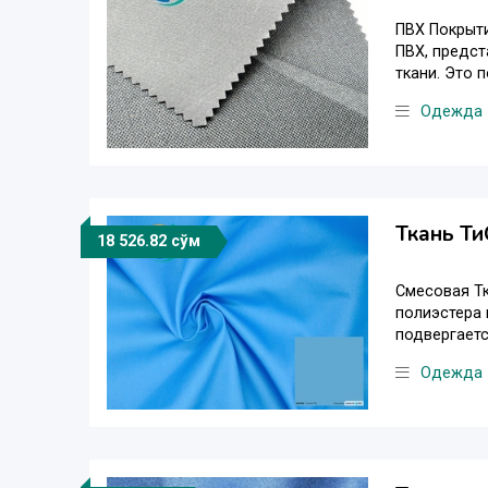
ПВХ Покрыти
ПВХ, предст
ткани. Это п
Одежда
Ткань Ти
18 526.82 сўм
Смесовая Т
полиэстера 
подвергаетс
Одежда