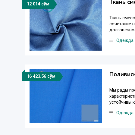
Ткань см
12 014 сўм
Ткань смесо
сочетание н
долговечнос
Одежда
Поливиск
16 423.56 сўм
Мы рады пре
характерист
устойчивы к
Одежда