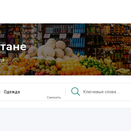
тане
да
Одежда
Сменить