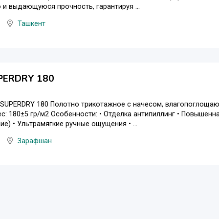
о и выдающуюся прочность, гарантируя ...
Ташкент
PERDRY 180
 SUPERDRY 180 Полотно трикотажное с начесом, влагопоглощаю
с: 180±5 гр/м2 Особенности: • Отделка антипиллинг • Повышенн
ие) • Ультрамягкие ручные ощущения • ...
Зарафшан