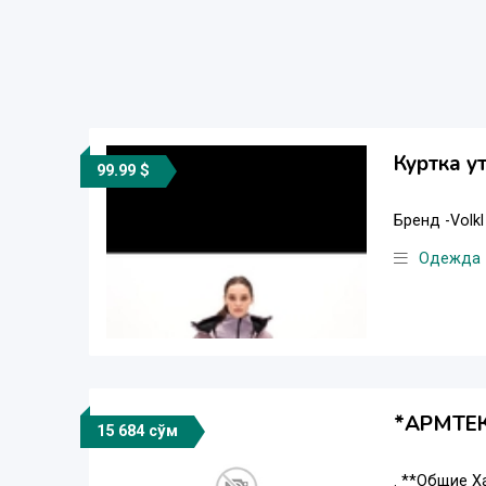
Куртка у
99.99 $
Бренд -Volkl
Одежда
*АРМТЕК
15 684 сўм
. **Общие Х