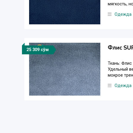
мягкость, н
Одежда
Флис SU
25 309 сўм
Ткань: Флис
Удельный ве
мокрое трен
Одежда