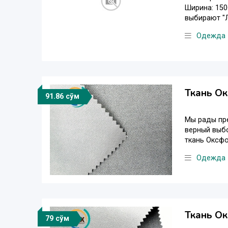
Ширина: 150
выбирают "Л
Одежда
Ткань О
91.86 сўм
Мы рады пре
верный выбо
ткань Оксфо
Одежда
Ткань Ок
79 сўм