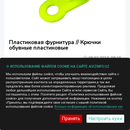
Пластиковая фурнитура // Крючки
обувные пластиковые
08.02.2024, 08:18
Пластиковая фурнитура // Крючки обувные
🍪 ИСПОЛЬЗОВАНИЕ ФАЙЛОВ COOKIE НА САЙТЕ AVIZINFO.UZ
пластиковые Крючок пластиковый 1963 Крючок
Мы используем файлы cookie, чтобы улучшить взаимодействие сайта с
пластиковый 1963 Крючок пластиковый 1964 Крючок
пользователем. Сайт может запрашивать вашу геопозицию в целях
пластиковый 1964 Крючок пластиковый СР 525/2
распространения контента на определенных территориях,а так же
Крючок пластиковый СР 525/2 Крючок пластиковый СР
предлагать вам более клиентоориентированную рекламу. Продолжая
любое дальнейшее использование Сайта и/или сервисов Сайта, Вы
525 Крючок пластиковый СР 525 Крючок пластиковый
соглашаетесь с этим. Посетите раздел «Политика использования файлов
СР ...
cookie» для получения дополнительной информации. Нажимая на кнопку
«Принять», вы подтверждаете свое согласие с нашей политикой
Всякая всячина
Ташкент
использования файлов cookie.
Больше информации об использовании кук
Принять
Настроить куки