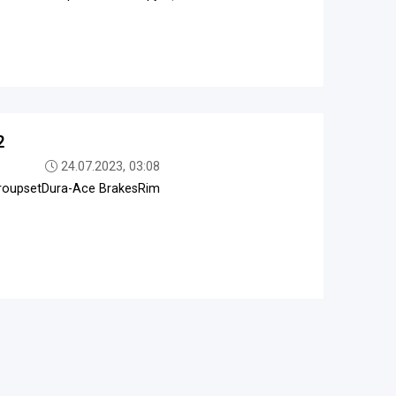
2
24.07.2023, 03:08
GroupsetDura-Ace BrakesRim