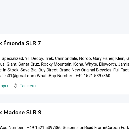
k Émonda SLR 7
 Specialized, YT Decoy, Trek, Cannondale, Norco, Gary Fisher, Klein, G
ocus, Giant, Santa Cruz, Rocky Mountain, Kona, Whyte, Ellsworth, Jamis
e In Stock. Save Big, Buy Direct. Brand New Original Bicycles. Full F
ngsales01@gmail.com WhatsApp Number : +49 1521 5397360
вары
Ташкент
k Madone SLR 9
sApp Number : +49 1521 5397360 SuspensionRigid FrameCarbon Fork