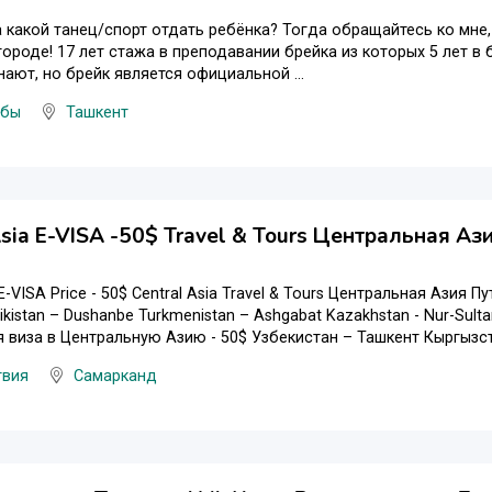
а какой танец/спорт отдать ребёнка? Тогда обращайтесь ко мн
в городе! 17 лет стажа в преподавании брейка из которых 5 лет 
нают, но брейк является официальной ...
убы
Ташкент
Asia E-VISA -50$ Travel & Tours Центральная Аз
 E-VISA Price - 50$ Central Asia Travel & Tours Центральная Азия 
jikistan – Dushanbe Turkmenistan – Ashgabat Kazakhstan - Nur-Sulta
 виза в Центральную Азию - 50$ Узбекистан – Ташкент Кыргызста
твия
Самарканд