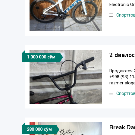
Electronic G
Спортто
2 dвелос
1 000 000 сўм
Продаются 2
+998 (93) 115
razmer aloqa
Спортто
Break Da
280 000 сўм