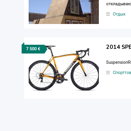
откладывают
Отдых
2014 SP
7 500 €
SuspensionR
Спортто