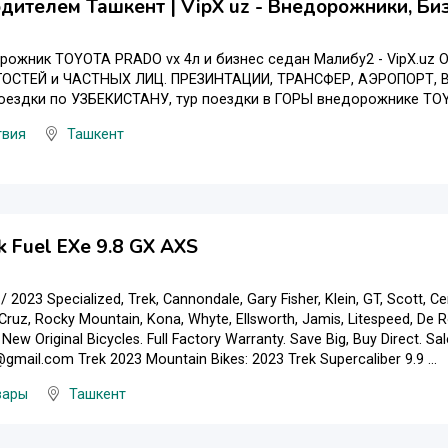
одителем Ташкент | VipX uz - Внедорожники, Би
ожник TOYOTA PRADO vx 4л и бизнес седан Малибу2 - VipX.uz 
ГОСТЕЙ и ЧАСТНЫХ ЛИЦ. ПРЕЗИНТАЦИИ, ТРАНСФЕР, АЭРОПОРТ, В
ездки по УЗБЕКИСТАНУ, тур поездки в ГОРЫ внедорожнике TOYO
твия
Ташкент
k Fuel EXe 9.8 GX AXS
/ 2023 Specialized, Trek, Cannondale, Gary Fisher, Klein, GT, Scott, Cerv
Cruz, Rocky Mountain, Kona, Whyte, Ellsworth, Jamis, Litespeed, De Ro
New Original Bicycles. Full Factory Warranty. Save Big, Buy Direct. S
@gmail.com Trek 2023 Mountain Bikes: 2023 Trek Supercaliber 9.9 ...
вары
Ташкент