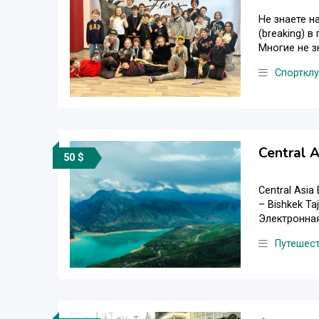
Не знаете н
(breaking) 
Многие не з
Спорткл
Central 
50 $
Central Asia
– Bishkek Ta
Электронная
Путешес