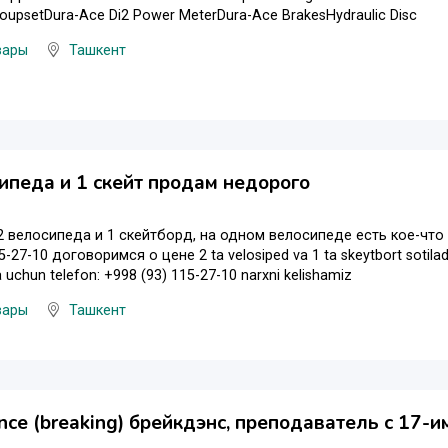
roupsetDura-Ace Di2 Power MeterDura-Ace BrakesHydraulic Disc
вары
Ташкент
ипеда и 1 скейт продам недорого
 велосипеда и 1 скейтборд, на одном велосипеде есть кое-что 
-27-10 договоримся о цене 2 ta velosiped va 1 ta skeytbort sotiladi, 
 uchun telefon: +998 (93) 115-27-10 narxni kelishamiz
вары
Ташкент
nce (breaking) брейкдэнс, преподаватель с 17-и