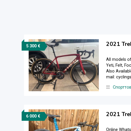
2021 Tre
5 300 €
All models of
Yeti, Felt, F
Also Availabl
mail: cycli
Спортто
2021 Tre
6 000 €
Online What