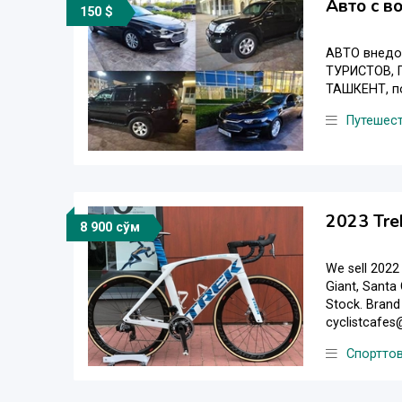
Авто с в
150 $
АВТО внедор
ТУРИСТОВ, 
ТАШКЕНТ, по
Путешес
2023 Tre
8 900 сўм
We sell 2022 
Giant, Santa 
Stock. Brand 
cyclistcafes
Спортто