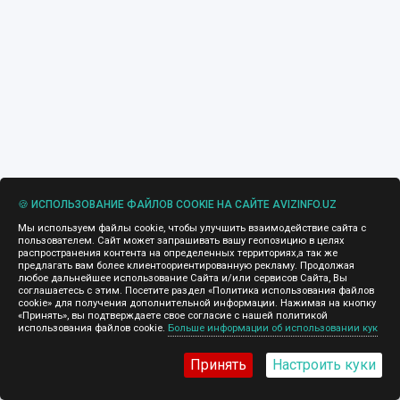
🍪 ИСПОЛЬЗОВАНИЕ ФАЙЛОВ COOKIE НА САЙТЕ AVIZINFO.UZ
Мы используем файлы cookie, чтобы улучшить взаимодействие сайта с
пользователем. Сайт может запрашивать вашу геопозицию в целях
распространения контента на определенных территориях,а так же
предлагать вам более клиентоориентированную рекламу. Продолжая
любое дальнейшее использование Сайта и/или сервисов Сайта, Вы
соглашаетесь с этим. Посетите раздел «Политика использования файлов
cookie» для получения дополнительной информации. Нажимая на кнопку
«Принять», вы подтверждаете свое согласие с нашей политикой
использования файлов cookie.
Больше информации об использовании кук
Принять
Настроить куки