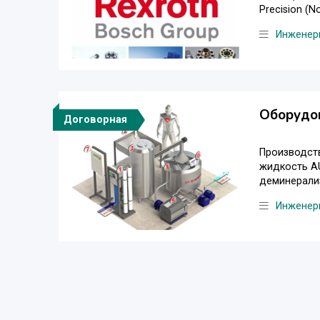
Precision (N
Инженер
Оборудов
Договорная
Производств
жидкость AU
деминерализ
Инженер