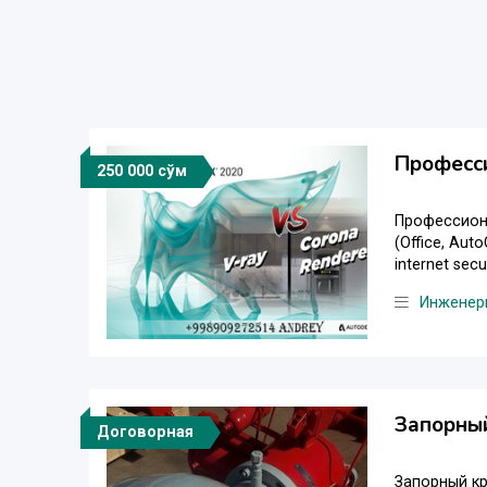
Професс
250 000 сўм
Профессион
(Office, Aut
internet sec
Инженер
Запорный
Договорная
Запорный к