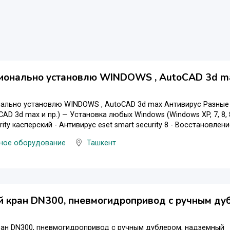
ионально установлю WINDOWS , AutoCAD 3d m
ально установлю WINDOWS , AutoCAD 3d max Антивирус Разные 
oCAD 3d max и пр.) — Установка любых Windows (Windows XP, 7, 8,
urity касперский - Антивирус eset smart security 8 - Восстановлени
ное оборудование
Ташкент
 кран DN300, пневмогидропривод с ручным ду
ран DN300, пневмогидропривод с ручным дублером, надземный