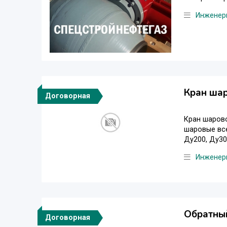
Инженер
Кран ша
Договорная
Кран шарово
шаровые все
Ду200, Ду300
Инженер
Обратны
Договорная