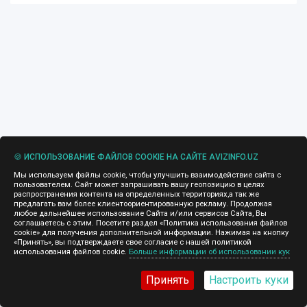
🍪 ИСПОЛЬЗОВАНИЕ ФАЙЛОВ COOKIE НА САЙТЕ AVIZINFO.UZ
Мы используем файлы cookie, чтобы улучшить взаимодействие сайта с
пользователем. Сайт может запрашивать вашу геопозицию в целях
распространения контента на определенных территориях,а так же
предлагать вам более клиентоориентированную рекламу. Продолжая
любое дальнейшее использование Сайта и/или сервисов Сайта, Вы
соглашаетесь с этим. Посетите раздел «Политика использования файлов
cookie» для получения дополнительной информации. Нажимая на кнопку
«Принять», вы подтверждаете свое согласие с нашей политикой
использования файлов cookie.
Больше информации об использовании кук
Принять
Настроить куки