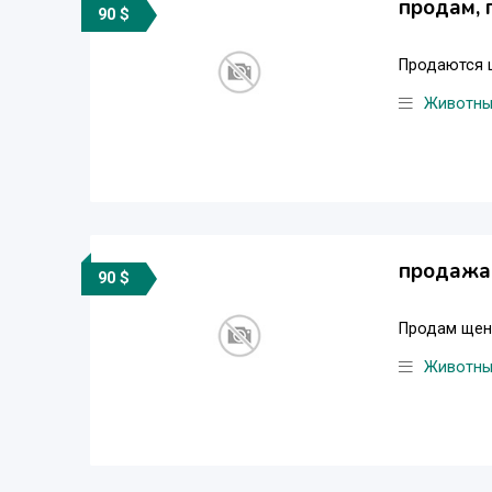
продам, 
90 $
Продаются щ
Животн
продажа,
90 $
Продам щенк
Животн