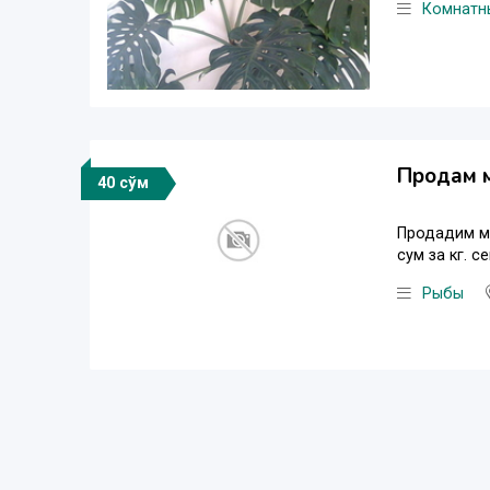
Комнатн
Продам м
40 сўм
Продадим ма
сум за кг. 
Рыбы