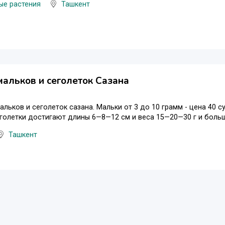
ые растения
Ташкент
альков и сеголеток Сазана
льков и сеголеток сазана. Мальки от 3 до 10 грамм - цена 40 су
сеголетки достигают длины 6—8—12 см и веса 15—20—30 г и боль
Ташкент