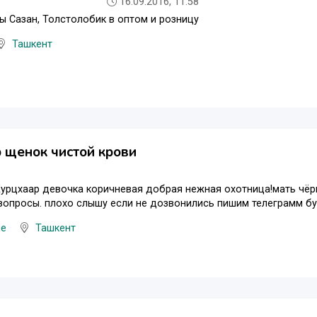
16.09.2016, 11:58
 Сазан, Толстолобик в оптом и розницу
Ташкент
 щенок чистой крови
урцхаар девочка коричневая добрая нежная охотница!мать чёрн
вопросы. плохо слышу если не дозвонились пишим телеграмм бу
ые
Ташкент