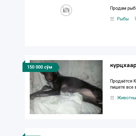
Продам рыбы
Рыбы
курцхаар
150 000 сўм
Продаётся К
пишете все 
Животн