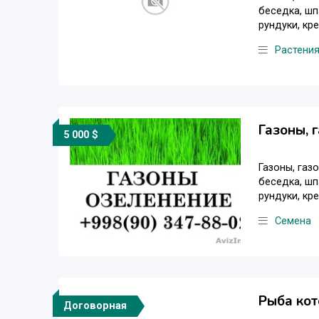
беседка, шп
рундуки, кре
Растени
Газоны, 
5 000 $
Газоны, газ
беседка, шп
рундуки, кре
Семена
Рыба кот
Договорная