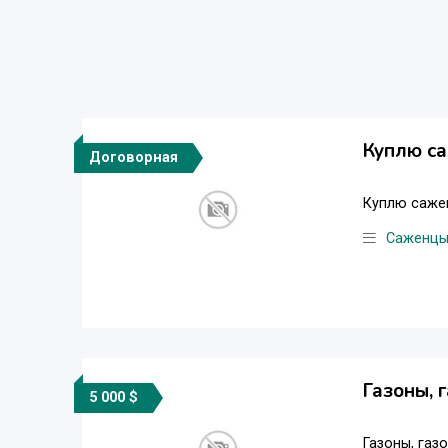
Куплю са
Договорная
Куплю сажен
Саженц
Газоны, 
5 000 $
Газоны, газ