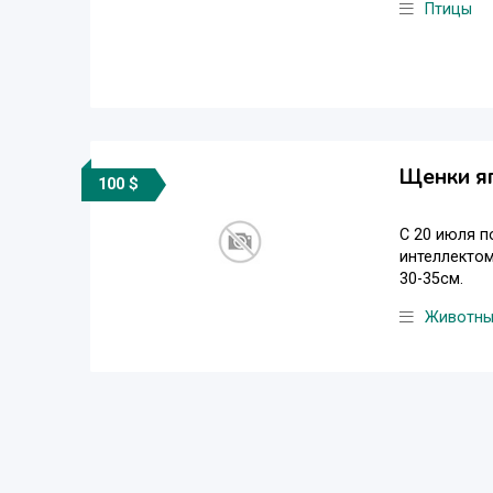
Птицы
Щенки я
100 $
С 20 июля п
интеллектом
30-35см.
Животн