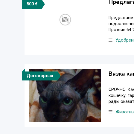
Предлаг
500 €
Предлагаем 
подсолнечни
Протеин 64 %
Удобрен
Вязка ка
Договорная
СРОЧНО. Кан
кошечку, га
рады оказат
Животн