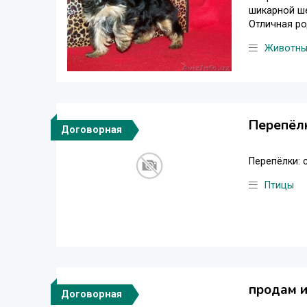
шикарной ше
Отличная ро
Животн
Перепёл
Договорная
Перепёлки: 
Птицы
продам и
Договорная