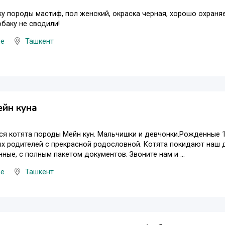
у породы мастиф, пол женский, окраска черная, хорошо охраняет
обаку не сводили!
ые
Ташкент
ейн куна
я котята породы Мейн кун. Мальчишки и девчонки.Рожденные 15
х родителей с прекрасной родословной. Котята покидают наш
ные, с полным пакетом документов. Звоните нам и ...
ые
Ташкент