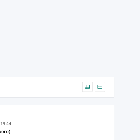
 19:44
ого).