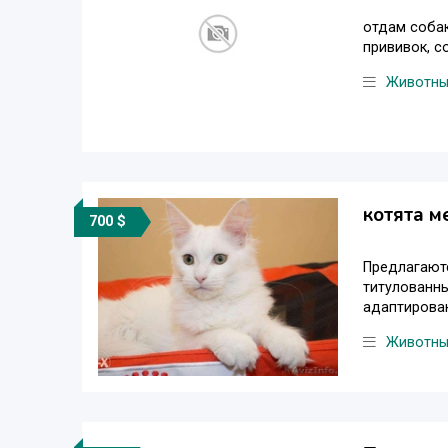
отдам собак
прививок, с
Животн
котята м
700 $
Предлагаютс
титулованны
адаптирован
Животн