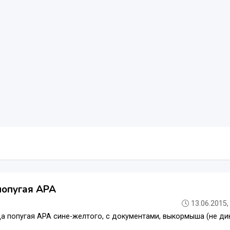
опугая АРА
13.06.2015,
а попугая АРА сине-желтого, с документами, выкормыша (не дик