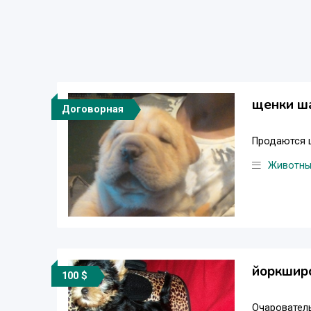
щенки ш
Договорная
Продаются щ
Животн
йоркшир
100 $
Очарователь