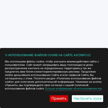
🍪 ИСПОЛЬЗОВАНИЕ ФАЙЛОВ COOKIE НА САЙТЕ AVIZINFO.UZ
Мы используем файлы cookie, чтобы улучшить взаимодействие сайта с
пользователем. Сайт может запрашивать вашу геопозицию в целях
распространения контента на определенных территориях,а так же
предлагать вам более клиентоориентированную рекламу. Продолжая
любое дальнейшее использование Сайта и/или сервисов Сайта, Вы
соглашаетесь с этим. Посетите раздел «Политика использования файлов
cookie» для получения дополнительной информации. Нажимая на кнопку
«Принять», вы подтверждаете свое согласие с нашей политикой
использования файлов cookie.
Больше информации об использовании кук
Принять
Настроить куки