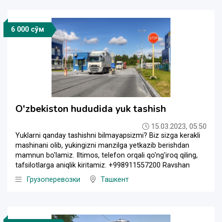
6 000 сўм
O'zbekiston hududida yuk tashish
15.03.2023, 05:50
Yuklarni qanday tashishni bilmayapsizmi? Biz sizga kerakli
mashinani olib, yukingizni manzilga yetkazib berishdan
mamnun bo'lamiz. Iltimos, telefon orqali qo'ng'iroq qiling,
tafsilotlarga aniqlik kiritamiz. +998911557200 Ravshan
Грузоперевозки
Ташкент