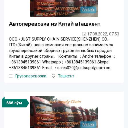
Автоперевозка из Китай вТашкент
17.08.2022, 07:53
ООО «JUST SUPPLY CHAIN SERVICE(SHENZHEN) CO.,
LTD»(Китай), наша компания специально занимаемся
грузоперевозкой сборных грузов из любых городов
Китая в другие страны。 Контакты ：Andre телефон ：
+8613845139861 Whatsapp ; +8613845139861 Skype:
+8613845139861 Email ：sales020@justsupply.com.cn
Грузоперевозки
Ташкент
666 сўм