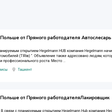
 Польше от Прямого работодателя Автослесарь
планируемым открытием Hegelmann HUB компания Hegelmann нач
томобилей (TIRів) ". Объявление также адресовано людям, кото
 профессионального роста. Место ...
висы
Ташкент
в Польше от Прямого работодателяЛакировщик
 В связи с планируемым открытием Hegelmann Hub компания He