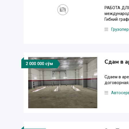
РАБОТА ДЛЯ
международн
Гибкий графи
Грузопер
Сдам в а
2 000 000 сўм
Сдаем в аре
договорная.
Автосер