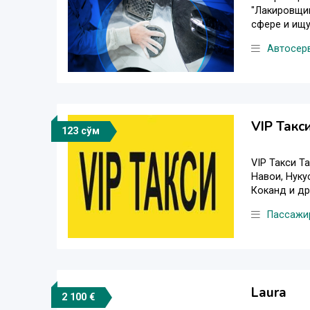
"Лакировщик
сфере и ищу
Автосер
VIP Такс
123 сўм
VIP Такси Т
Навои, Нуку
Коканд и дру
Пассажи
Laura
2 100 €