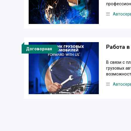
профессиона
Автосер
Работа в
Договорная
В связи с п
грузовых ав
возможности
Автосер