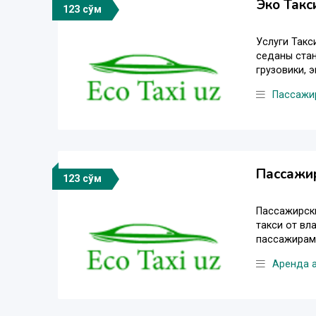
Эко Такс
123 сўм
Услуги Такс
седаны стан
грузовики, 
Пассажи
Пассажир
123 сўм
Пассажирски
такси от вл
пассажирами
Аренда 