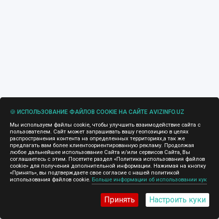
🍪 ИСПОЛЬЗОВАНИЕ ФАЙЛОВ COOKIE НА САЙТЕ AVIZINFO.UZ
Мы используем файлы cookie, чтобы улучшить взаимодействие сайта с
пользователем. Сайт может запрашивать вашу геопозицию в целях
распространения контента на определенных территориях,а так же
предлагать вам более клиентоориентированную рекламу. Продолжая
любое дальнейшее использование Сайта и/или сервисов Сайта, Вы
соглашаетесь с этим. Посетите раздел «Политика использования файлов
cookie» для получения дополнительной информации. Нажимая на кнопку
«Принять», вы подтверждаете свое согласие с нашей политикой
использования файлов cookie.
Больше информации об использовании кук
Принять
Настроить куки