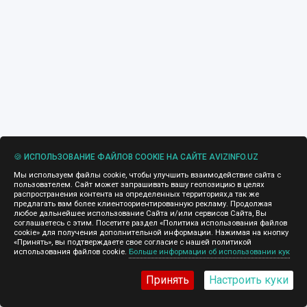
🍪 ИСПОЛЬЗОВАНИЕ ФАЙЛОВ COOKIE НА САЙТЕ AVIZINFO.UZ
Мы используем файлы cookie, чтобы улучшить взаимодействие сайта с
пользователем. Сайт может запрашивать вашу геопозицию в целях
распространения контента на определенных территориях,а так же
предлагать вам более клиентоориентированную рекламу. Продолжая
любое дальнейшее использование Сайта и/или сервисов Сайта, Вы
соглашаетесь с этим. Посетите раздел «Политика использования файлов
cookie» для получения дополнительной информации. Нажимая на кнопку
«Принять», вы подтверждаете свое согласие с нашей политикой
использования файлов cookie.
Больше информации об использовании кук
Принять
Настроить куки