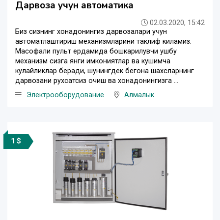
Дарвоза учун автоматика
02.03.2020, 15:42
Биз сизнинг хонадонингиз дарвозалари учун
автоматлаштириш механизмларини таклиф киламиз.
Масофали пульт ердамида бошкарилувчи ушбу
механизм сизга янги имкониятлар ва кушимча
кулайликлар беради, шунингдек бегона шахсларнинг
дарвозани рухсатсиз очиш ва хонадонингизга ...
Электрооборудование
Алмалык
1 $