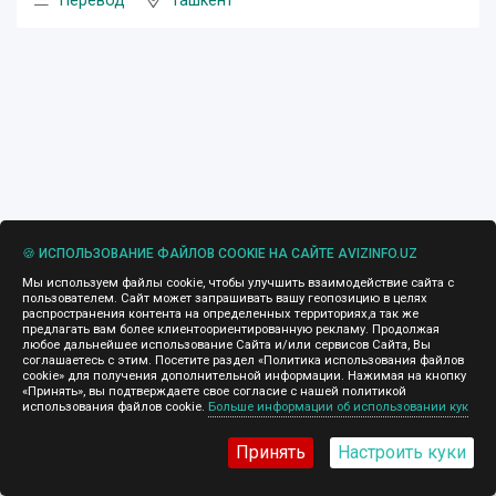
Перевод
Ташкент
🍪 ИСПОЛЬЗОВАНИЕ ФАЙЛОВ COOKIE НА САЙТЕ AVIZINFO.UZ
Мы используем файлы cookie, чтобы улучшить взаимодействие сайта с
пользователем. Сайт может запрашивать вашу геопозицию в целях
распространения контента на определенных территориях,а так же
предлагать вам более клиентоориентированную рекламу. Продолжая
любое дальнейшее использование Сайта и/или сервисов Сайта, Вы
соглашаетесь с этим. Посетите раздел «Политика использования файлов
cookie» для получения дополнительной информации. Нажимая на кнопку
«Принять», вы подтверждаете свое согласие с нашей политикой
использования файлов cookie.
Больше информации об использовании кук
Принять
Настроить куки