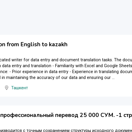
on from English to kazakh
cated writer for data entry and document translation tasks. The docume
n data entry and translation - Familiarity with Excel and Google Shee
ence: - Prior experience in data entry - Experience in translating doc
al in maintaining the accuracy of our data and ensuring our ...
Ташкент
профессиональный перевод 25 000 СУМ. -1 ст
оизводится с точным сохранением структуры исходного докуме