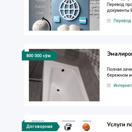
Перевод про
документы EX
Перевод
Эмалиров
800 000 сўм
Полная зачи
бережном ис
Интернет
Услуги п
Договорная