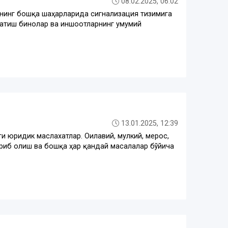
08.02.2025, 06:02
оннинг бошқа шаҳарларида сигнализация тизимига
натиш бинолар ва иншоотларнинг умумий
13.01.2025, 12:39
и юридик маслахатлар. Оилавий, мулкий, мерос,
риб олиш ва бошқа ҳар қандай масалалар бўйича