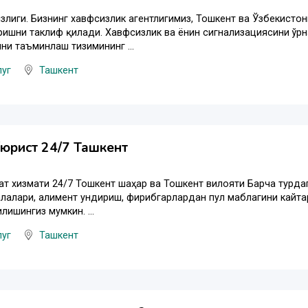
излиги. Бизнинг хавфсизлик агентлигимиз, Тошкент ва Ўзбекист
ишни таклиф қилади. Хавфсизлик ва ёнғин сигнализациясини ўр
ни таъминлаш тизимининг ...
луг
Ташкент
юрист 24/7 Ташкент
ат хизмати 24/7 Тошкент шаҳар ва Тошкент вилояти Барча турдаг
лалари, алимент ундириш, фирибгарлардан пул маблагини кайта
лишингиз мумкин. ...
луг
Ташкент