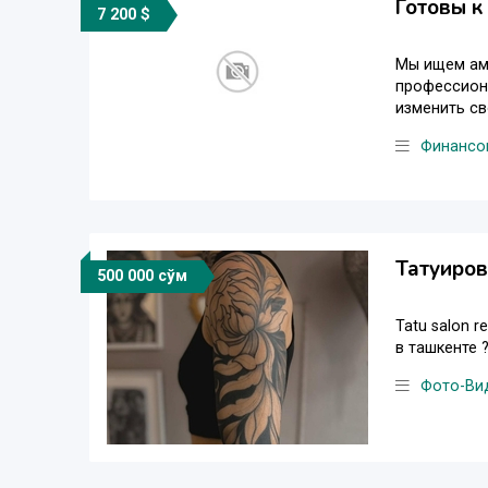
Готовы к
7 200 $
Мы ищем амб
профессиона
изменить св
Финансов
Татуиров
500 000 сўм
Tatu salon 
в ташкенте 
Фото-Ви