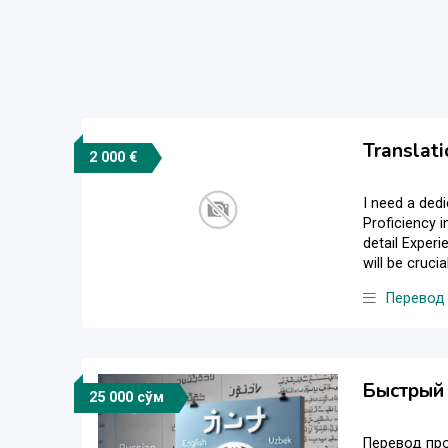
Translati
2 000 €
I need a dedi
Proficiency i
detail Experi
will be cruci
Перевод
Быстрый 
25 000 сўм
Перевод пр