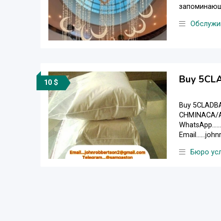
запоминающи
Обслужи
Buy 5CLA
10 $
Buy 5CLADBA
CHMINACA/AB-
WhatsApp.....
Email......j
Бюро ус