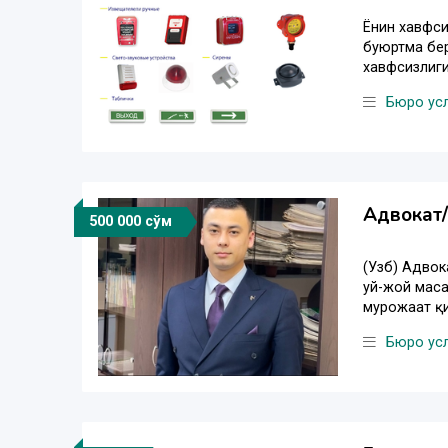
Ёнғин хавфс
буюртма бер
хавфсизлиги
Бюро ус
Адвокат/
500 000 сўм
(Узб) Адвок
уй-жой маса
мурожаат қи
Бюро ус