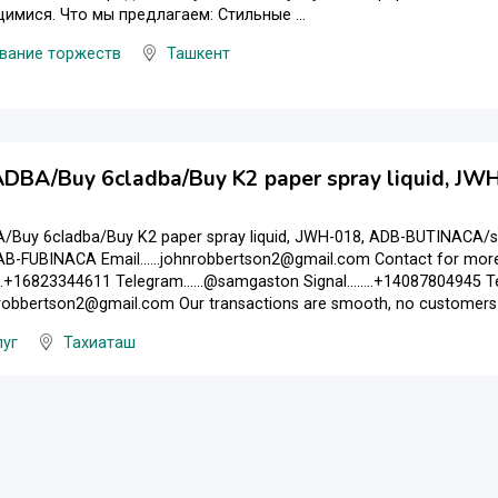
мися. Что мы предлагаем: Стильные ...
вание торжеств
Ташкент
DBA/Buy 6cladba/Buy K2 paper spray liquid, J
/Buy 6cladba/Buy K2 paper spray liquid, JWH-018, ADB-BUTINACA/s
FUBINACA Email......johnrobbertson2@gmail.com Contact for more 
..+16823344611 Telegram......@samgaston Signal........+14087804945 Te
ohnrobbertson2@gmail.com Our transactions are smooth, no customers w
луг
Тахиаташ