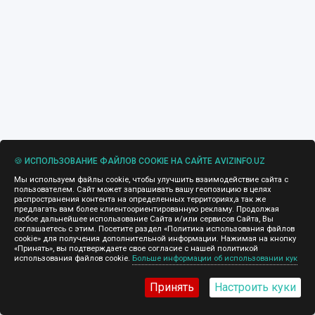
🍪 ИСПОЛЬЗОВАНИЕ ФАЙЛОВ COOKIE НА САЙТЕ AVIZINFO.UZ
Мы используем файлы cookie, чтобы улучшить взаимодействие сайта с
пользователем. Сайт может запрашивать вашу геопозицию в целях
распространения контента на определенных территориях,а так же
предлагать вам более клиентоориентированную рекламу. Продолжая
любое дальнейшее использование Сайта и/или сервисов Сайта, Вы
соглашаетесь с этим. Посетите раздел «Политика использования файлов
cookie» для получения дополнительной информации. Нажимая на кнопку
«Принять», вы подтверждаете свое согласие с нашей политикой
использования файлов cookie.
Больше информации об использовании кук
Принять
Настроить куки