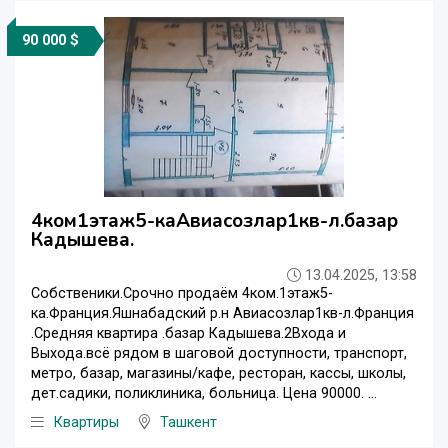
90 000 $
4ком1этаж5-каАвиасозлар1кв-л.базар
Кадышева.
13.04.2025, 13:58
Собственики.Срочно продаём 4ком.1этаж5-
ка.Франция.Яшнабадский р.н Авиасозлар1кв-л.Франция
.Средняя квартира .базар Кадышева.2Входа и
Выхода.всё рядом в шаговой доступности, транспорт,
метро, базар, магазины/кафе, ресторан, кассы, школы,
дет.садики, поликлиника, больница. Цена 90000. ...
Квартиры
Ташкент