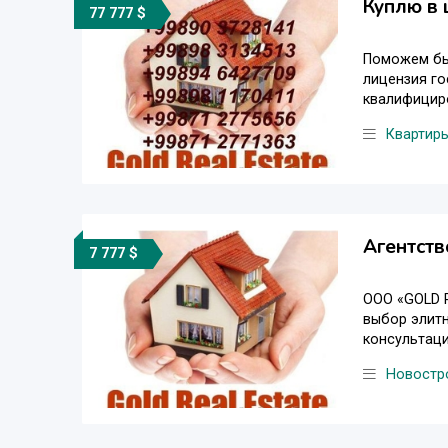
Куплю в 
77 777 $
Поможем бы
лицензия го
квалифицир
Квартир
Агентств
7 777 $
ООО «GOLD R
выбор элитн
консультаци
Новостр