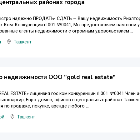
центральных районах города
стро надежно ПРОДАТЬ- СДАТЬ — Вашу недвижимость Риэлтор
с. Ком. Конкуренции rl 001 №0041, Мы предоставляем вам свои 
ованные агенты недвижимости с огромным удовольствием ...
ы
Ташкент
о недвижимости OOO "gold real estate"
EAL ESTATE» лицензия гос.ком.конкуренции rl 001 №0041 Член 
ых квартир, Евро-домов, офисов в центральных районах Ташке
я по продаже, покупке, аренде любого ...
ой
Ташкент