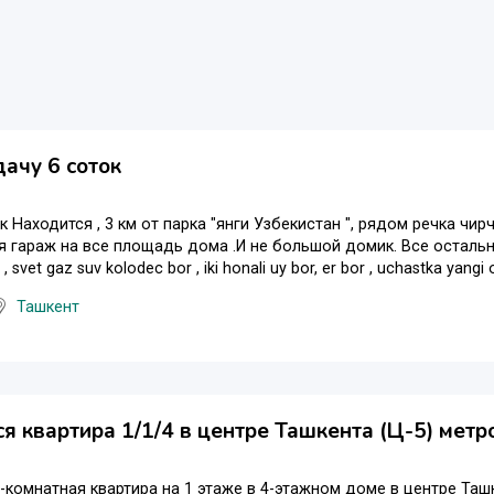
ачу 6 соток
к Находится , 3 км от парка "янги Узбекистан ", рядом речка чир
я гараж на все площадь дома .И не большой домик. Все остальны
, svet gaz suv kolodec bor , iki honali uy bor, er bor , uchastka yangi o
Ташкент
я квартира 1/1/4 в центре Ташкента (Ц-5) мет
-комнатная квартира на 1 этаже в 4-этажном доме в центре Ташк