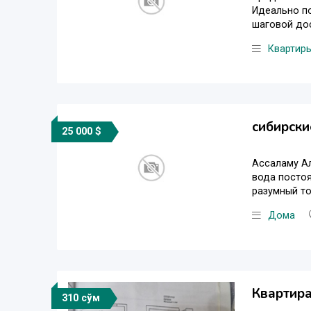
Идеально по
шаговой дос
Квартир
сибирски
25 000 $
Ассаламу Ал
вода постоя
разумный то
Дома
Квартира
310 сўм