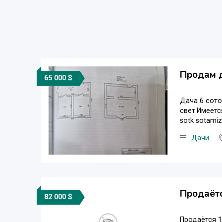
Продам д
65 000 $
Дача 6 сото
свет.Имеетс
sotk sotamiz 
Дачи
Продаётс
82 000 $
Продаётся 1