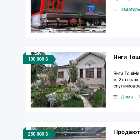
Квартир
Янги Тош
130 000 $
Янги ТошМи 
м, 2та спал
спутниковое
Дома
Продаютс
250 000 $