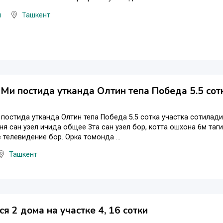
ы
Ташкент
Ми постида утканда Олтин тепа Победа 5.5 сот
постида утканда Олтин тепа Победа 5.5 сотка участка сотилади 
ьня сан узел ичида общее 3та сан узел бор, котта ошхона 6м таг
 телевидение бор. Орка томонда ...
Ташкент
я 2 дома на участке 4, 16 сотки