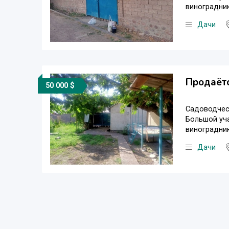
виноградники
Дачи
Продаётс
50 000 $
Садоводческ
Большой уча
виноградники
Дачи