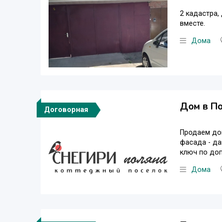
2 кадастра,
вместе.
Дома
Дом в По
Договорная
Продаем дом
фасада - да
ключ по доп
Дома