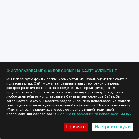
🍪 ИСПОЛЬЗОВАНИЕ ФАЙЛОВ COOKIE НА САЙТЕ AVIZINFO.UZ
Мы используем файлы cookie, чтобы улучшить взаимодействие сайта с
пользователем. Сайт может запрашивать вашу геопозицию в целях
распространения контента на определенных территориях,а так же
предлагать вам более клиентоориентированную рекламу. Продолжая
любое дальнейшее использование Сайта и/или сервисов Сайта, Вы
соглашаетесь с этим. Посетите раздел «Политика использования файлов
cookie» для получения дополнительной информации. Нажимая на кнопку
«Принять», вы подтверждаете свое согласие с нашей политикой
использования файлов cookie.
Больше информации об использовании кук
Принять
Настроить куки