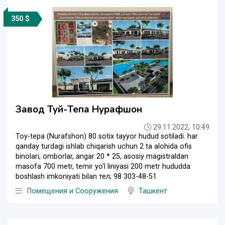
350 $
Завод Туй-Тепа Нурафшон
29.11.2022, 10:49
Toy-tepa (Nurafshon) 80 sotix tayyor hudud sotiladi. har
qanday turdagi ishlab chiqarish uchun 2 ta alohida ofis
binolari, omborlar, angar 20 * 25, asosiy magistraldan
masofa 700 metr, temir yo'l liniyasi 200 metr hududda
boshlash imkoniyati bilan тел; 98 303-48-51
Помещения и Сооружения
Ташкент